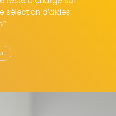
e reste à charge sur
e sélection d’aides
s*
us