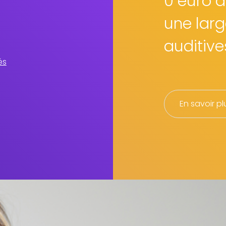
0 euro d
une larg
auditive
és
En savoir pl