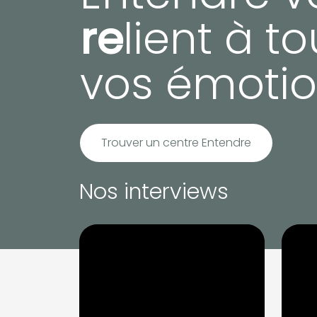
re
lient à t
vos émotio
Trouver un centre Entendre
Nos interviews