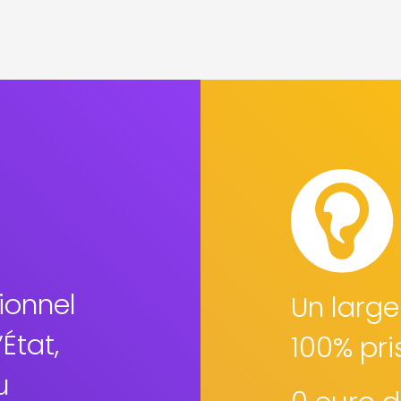
ionnel
Un large
État,
100% pri
u