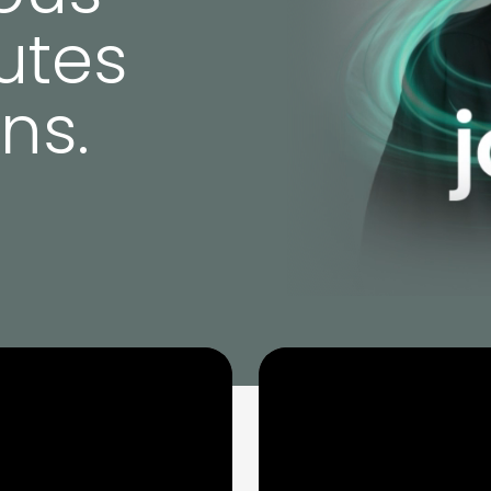
outes
ns.