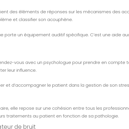
 patient des éléments de réponses sur les mécanismes des acou
blème et classifier son acouphène.
que porte un équipement auditif spécifique. C’est une aide a
 rendez-vous avec un psychologue pour prendre en compte tou
ter leur influence.
d’aider et d’accompagner le patient dans la gestion de son str
naire, elle repose sur une cohésion entre tous les professio
rs traitements au patient en fonction de sa pathologie.
teur de bruit