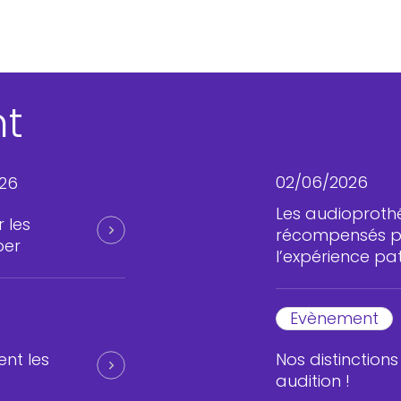
nt
02/06/2026
026
Les audioproth
 les
récompensés po
per
l’expérience pat
Evènement
nt les
Nos distinction
audition !