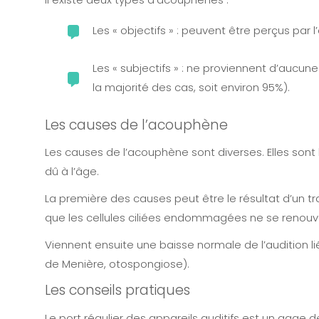
Les « objectifs »
: peuvent être perçus par l
Les « subjectifs »
: ne proviennent d’aucune 
la majorité des cas, soit environ 95%).
Les causes de l’acouphène
Les causes de l’acouphène sont diverses. Elles sont l
dû à l’âge.
La première des causes peut être le résultat d’un tra
que les cellules ciliées endommagées ne se renouvel
Viennent ensuite une baisse normale de l’audition lié
de Menière, otospongiose).
Les conseils pratiques
Le port régulier des appareils auditifs est un gage de