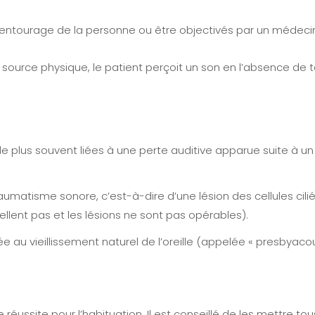
’entourage de la personne ou être objectivés par un médecin
source physique, le patient perçoit un son en l’absence de 
e plus souvent liées à une perte auditive apparue suite à un t
umatisme sonore, c’est-à-dire d’une lésion des cellules ciliées
lent pas et les lésions ne sont pas opérables).
e au vieillissement naturel de l’oreille (appelée « presbyacou
 réussite pour l’habituation. Il est conseillé de les mettre tou