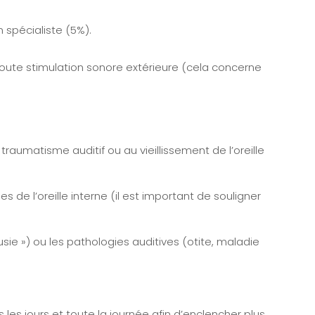
 spécialiste (5%).
toute stimulation sonore extérieure (cela concerne
raumatisme auditif ou au vieillissement de l’oreille
 de l’oreille interne (il est important de souligner
sie ») ou les pathologies auditives (otite, maladie
s les jours et toute la journée afin d’enclencher plus