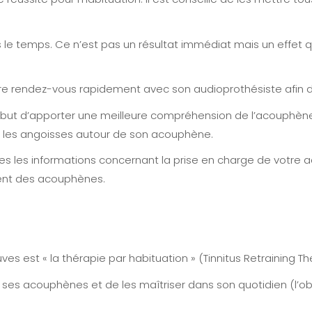
ans le temps. Ce n’est pas un résultat immédiat mais un effet
dre rendez-vous rapidement avec son audioprothésiste afin d’
ur but d’apporter une meilleure compréhension de l’acouphèn
tes les angoisses autour de son acouphène.
es les informations concernant la prise en charge de votre
ment des acouphènes.
reuves est « la thérapie par habituation » (Tinnitus Retraining Th
es acouphènes et de les maîtriser dans son quotidien (l’obje