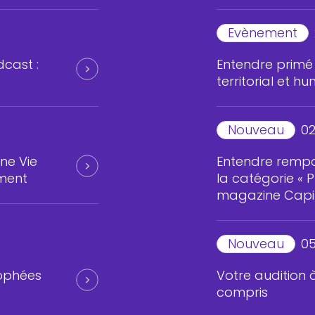
Evènement
dcast :
Entendre prim
territorial et 
Nouveau
02
ne Vie
Entendre rempo
ment
la catégorie « 
magazine Capit
Nouveau
05
rophées
Votre audition à
compris