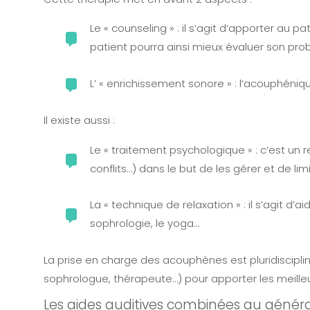
Le « counseling » : il s’agit d’apporter au
patient pourra ainsi mieux évaluer son pro
L’ « enrichissement sonore » : l’acouphéni
Il existe aussi :
Le « traitement psychologique » : c’est un
conflits…) dans le but de les gérer et de limi
La « technique de relaxation » : il s’agit 
sophrologie, le yoga...
La prise en charge des acouphènes est pluridiscipli
sophrologue, thérapeute…) pour apporter les meilleu
Les aides auditives combinées au généra